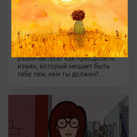
Фильм «Король говорит!» (16+)
Этот фильм можно
рассматривать, как историю
дружбы и преодоления. Как
заводить отношения, как начать
доверять, если вы настолько
различаетесь? Как преодолеть
изъян, который мешает быть
тебе тем, кем ты должен?…
Мультсериал
«Daria»
(12+)