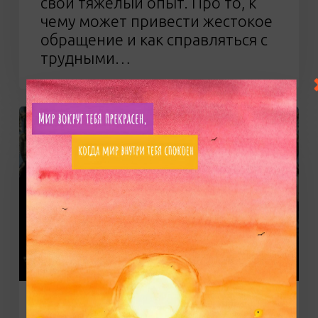
свой тяжелый опыт. Про то, к
чему может привести жестокое
обращение и как справляться с
трудными…
Фильм
«Король
говорит!»
(16+)
Фильмы