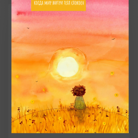
Кто
меня
услышит?
Комикс
Крокодил
Кто меня услышит?