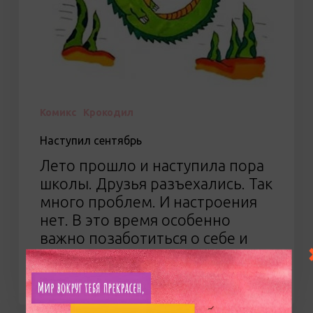
Комикс
Крокодил
Наступил сентябрь
Лето прошло и наступила пора
школы. Друзья разъехались. Так
много проблем. И настроения
нет. В это время особенно
важно позаботиться о себе и
запастись силами на весь год.
Чтобы поддержать…