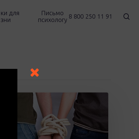
ки для
Письмо
sea
8 800 250 11 91
зни
психологу
ак
е
отерять
ебя
тношениях.