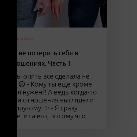
асть
Найди ответ
Как не потерять себя в
отношениях. Часть 1
⚡- Ты опять все сделала не
так. ☹ - Кому ты еще кроме
меня нужен?! А ведь когда-то
ваши отношения выглядели
по-другому: ✨ - Я сразу
заметила его, потому что…