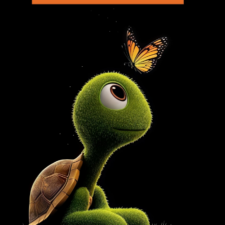
Ч
1
Найди ответ
Профессия, как с тобой
быть?
Как быть с профессией? Нет,
правда - как?К сожалению,
ответить на этот вопросдля
каждого из насне так-то
просто. Мир профессий
очень обширен и интересен.
Важно выбрать то дело, в
котором…