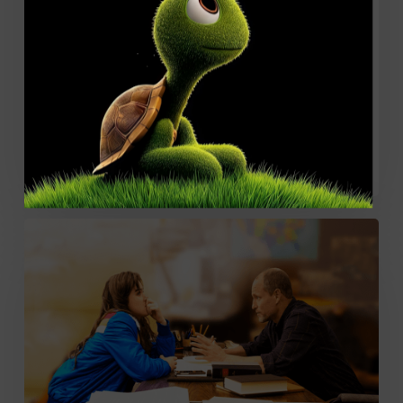
Что бывает, когда о чем-то
нельзя говорить вслух? Это
книга, которую нужно читать,
чтобы прикоснуться к хрупкому
миру человеческих отношений
и научиться замечать чужую
боль… Психолог Алина
Фильм
«Почти
семнадцать»
(16+)