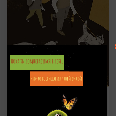
Книги
Книга Антонио Санта-Ана «Глаза хаски»
(16+)