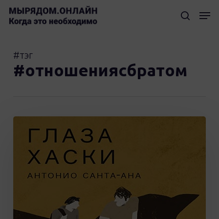
Skip
Мен
to
searc
Clos
main
Men
content
#тэг
#отношениясбратом
Книга
Антонио
Санта-
Ана
«Глаза
хаски»
(16+)