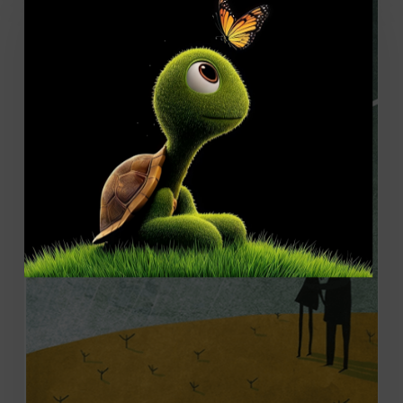
«Облако»
(12+)