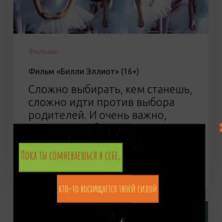
Фильмы
Фильм «Билли Эллиот» (16+)
Сложно выбирать, кем станешь,
сложно идти против выбора
родителей. И очень важно,
когда самые близкие люди все-
таки находят в себе силы на
поддержку. Даже если ты
мальчик в ирландской семье…
Гудрун
Паузеванк,