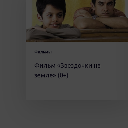
на
земле»
(0+)
Фильмы
Фильм «Звездочки на
земле» (0+)