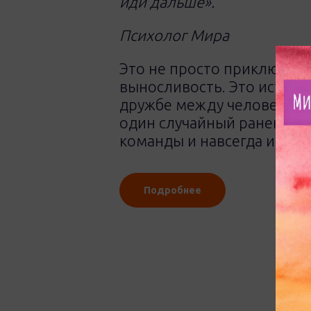
иди дальше».
Психолог Мира
Это не просто приключени
выносливость. Это истори
дружбе между человеком и
один случайный раненый п
команды и навсегда измени
Подробнее