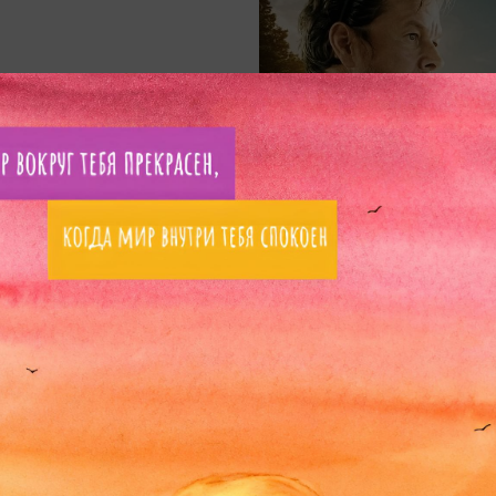
е и гонка на
я о настоящей
 собакой. О том, как
ёс стал частью
л их всех.