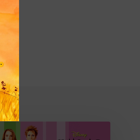
Чумовая
пятница