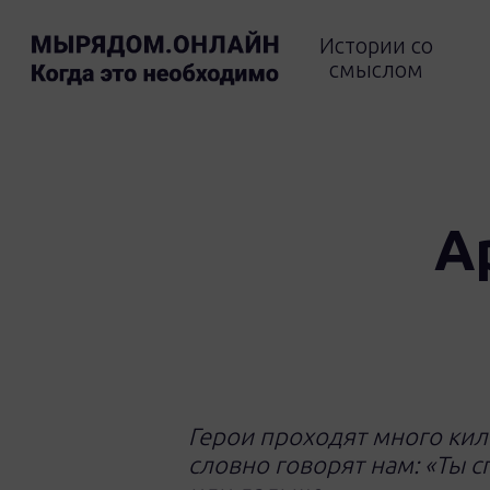
Skip
to
Истории со
main
смыслом
content
Enter чтобы искать, Esc чтобы зак
А
Герои проходят много кил
словно говорят нам: «Ты 