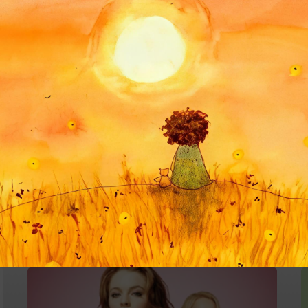
#верность
#дружба
#приключение
#силаволи
«Дрянные
девчонки»