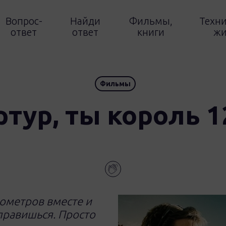
Вопрос-
Найди
Фильмы,
Техни
ответ
ответ
книги
жи
Фильмы
рыть
ртур, ты король 1
ометров вместе и
справишься. Просто