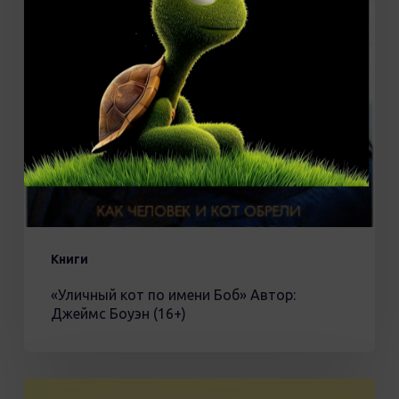
(16+)
Книги
«Уличный кот по имени Боб» Автор:
Джеймс Боуэн (16+)
Харпер