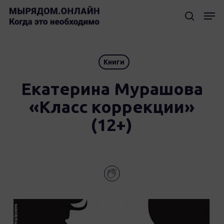
Skip
Мен
to
searc
Clos
main
Men
content
Книги
Екатерина Мурашова
«Класс коррекции»
(12+)