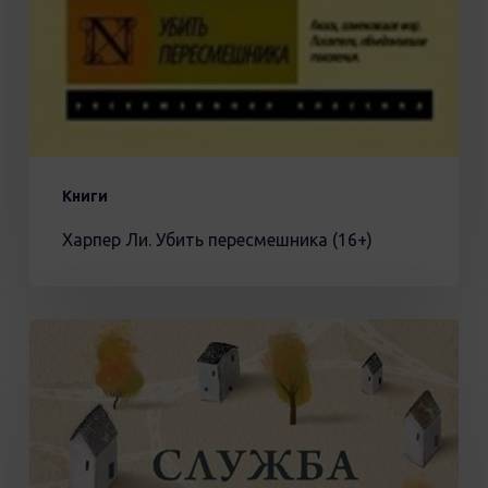
Книги
Харпер Ли. Убить пересмешника (16+)
Служба
доставки
книг
Карстен
Себастиан
Хенн