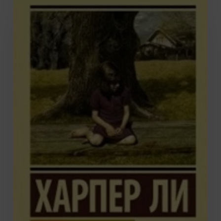
Ли.
Убить
пересмешника
(16+)