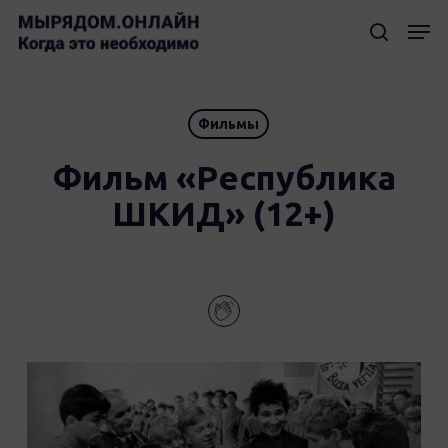
Skip
Мен
to
searc
Clos
main
Men
content
Фильмы
Фильм «Республика
ШКИД» (12+)