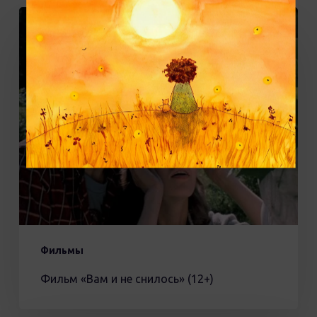
Фильм
«Вам
и
не
снилось»
(12+)
Фильмы
Фильм «Вам и не снилось» (12+)