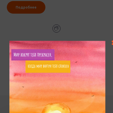
Подробнее
#выборпути
#дружба
#посмеяться
#трудности
#удивиродителей