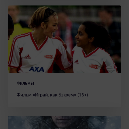
Фильм
«Играй,
как
Бэкхем»
(16+)
Фильмы
Фильм «Играй, как Бэкхем» (16+)
Того
12+