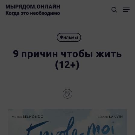
Skip
Мен
to
searc
Clos
main
Men
content
Фильмы
9 причин чтобы жить
(12+)