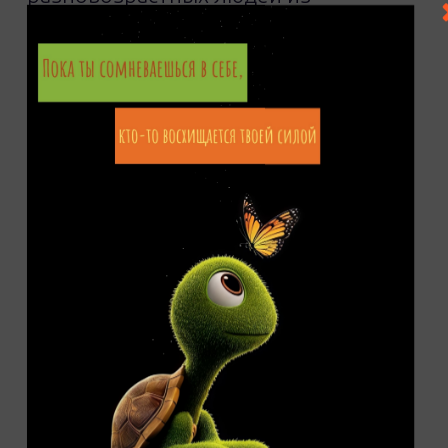
совершенно разных миров… А они
не только подружились, но и
изменили жизнь друг друга.
Подробнее
#взаимовыручка
#дружба
#ответственность