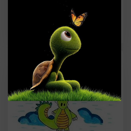
Комикс
Медведь
Когда не знаешь, кем быть
Накануне
Нового
года