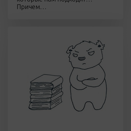
Причем…
Про
экзамены