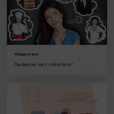
тобой
быть?
Найди ответ
Профессия, как с тобой быть?
Синдром
летней
прокрастинации
–
почему