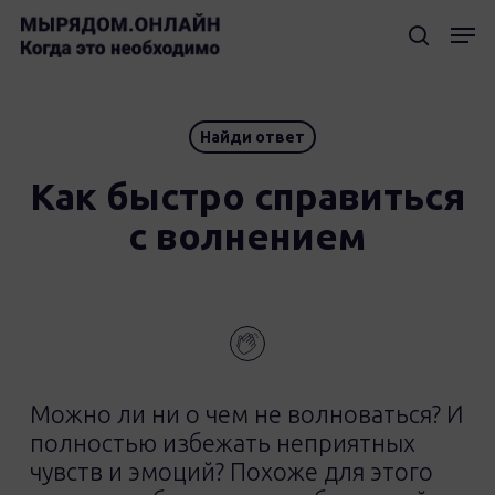
Skip
Мен
to
searc
Clos
main
Men
content
Найди ответ
Как быстро справиться
с волнением
Можно ли ни о чем не волноваться? И
полностью избежать неприятных
чувств и эмоций? Похоже для этого