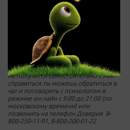
это не просто полезный навык, а
важный шаг к тому, чтобы жить
полной жизнью. Тревога может быть
тяжелым бременем, но ты можешь
научиться управлять ею. Используй
предложенные методы, чтобы
находить спокойствие и гармонию.
Если тревога окажется слишком
сильной или не смотря на все усилия
не получится самостоятельно с ней
справиться ты можешь обратиться в
чат и поговорить с психологом в
режиме он-лайн с 9:00 до 21:00 (по
московскому времени) или
позвонить на телефон Доверия 8-
800-250-11-91, 8-800-200-01-22