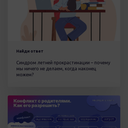
мы
ничего
не
делаем,
когда
наконец
можем?
Найди ответ
Синдром летней прокрастинации – почему
мы ничего не делаем, когда наконец
можем?
Конфликт
с
родителями.
Как