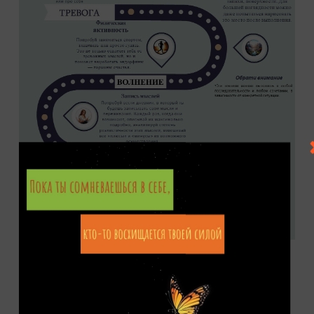
Close
Close
Подведем итоги
Владение техниками успокоения —
Close