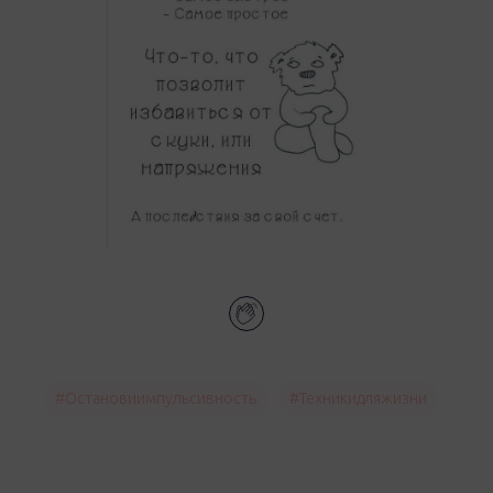
#остановиимпульсивность
#техникидляжизни