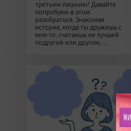
третьим лишним? Давайте
попробуем в этом
разобраться. Знакомая
история, когда ты дружишь с
кем-то, считаешь ее лучшей
подругой или другом,…
Правильный
выбор
или
как
принимать
решения
легко