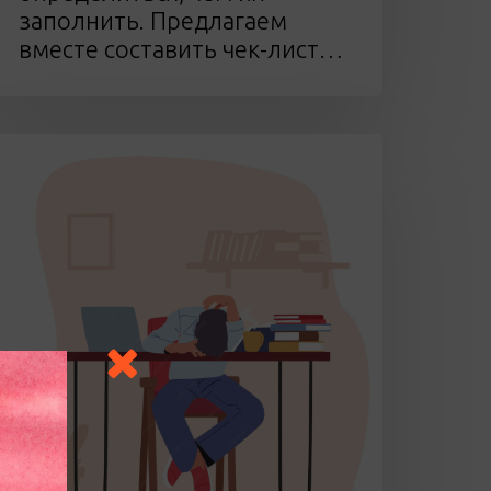
заполнить. Предлагаем
вместе составить чек-лист…
индром
етней
рокрастинации
очему
мы
ичего
е
елаем,
огда
аконец
ожем?