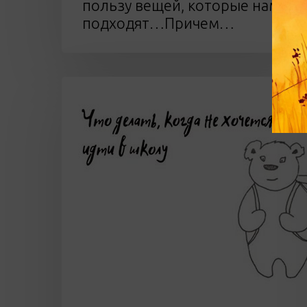
пользу вещей, которые нам
подходят…Причем…
Что
делать,
когда
не
хочется
идти
в
школу