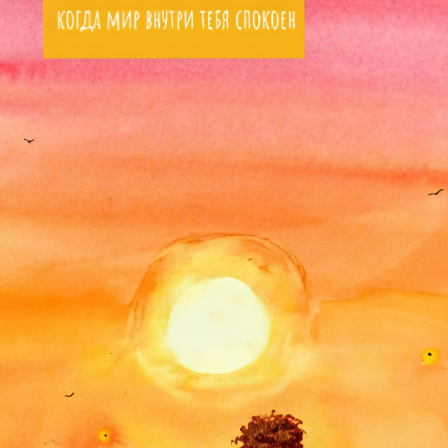
Найди ответ
Психологический ресурс:
Путешествие к внутренней
гармонии
Каждый из нас сталкивается
с периодами стресса,
неопределенности и
эмоциональных бурь. В
такие моменты мы можем
опираться лишь на
внутренний ресурс. Это
могут быть люди, вещи,