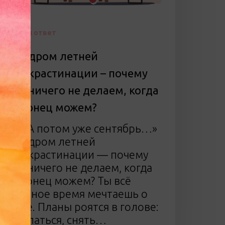
Найди ответ
Синдром летней
прокрастинации – почему
мы ничего не делаем, когда
наконец можем?
🎈 «А потом уже сентябрь…»
Синдром летней
прокрастинации — почему
мы ничего не делаем, когда
наконец можем? Ты всё
учебное время мечтаешь о
лете. Планы роятся в голове:
выспаться, снять…