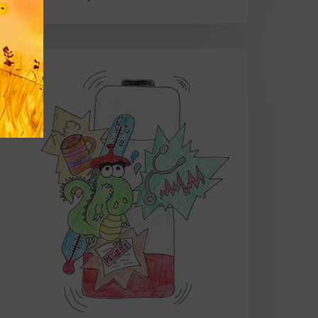
ак
аряжать
атарейку