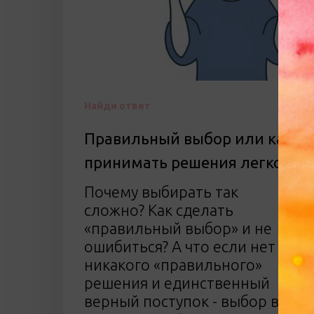
Найди ответ
Правильный выбор или как
принимать решения легко
Почему выбирать так
сложно? Как сделать
«правильный выбор» и не
ошибиться? А что если нет
никакого «правильного»
решения и единственный
верный поступок - выбор в