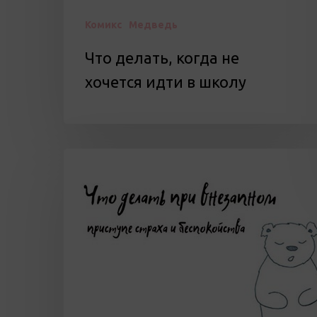
Комикс
Медведь
Что делать, когда не
хочется идти в школу
Что
делать
при
внезапном
приступе
страха
и
беспокойства