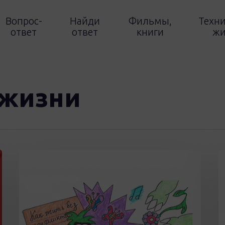
Вопрос-
Найди
Фильмы,
Техни
ответ
ответ
книги
жи
рыть
жизни
В
К
конфликте