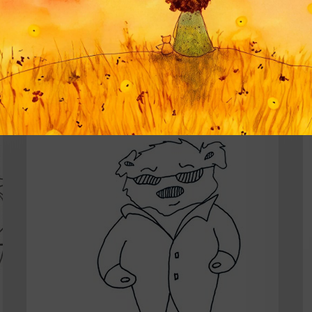
увлечения и хобби. Какой…
К
Время
з
делать
б
выбор